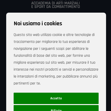
Dojo Treviso
Noi usiamo i cookies
Via Fonderia, 83 – 31100 Treviso – Italia
Cell. +39 349 829 6053
Questo sito web utilizza cookie e altre tecnologie di
tracciamento per migliorare la tua esperienza di
Mail: dojotreviso@gmail.com
navigazione per i seguenti scopi:
per abilitare le
funzionalità di base del sito web
,
per fornire una
migliore esperienza sul sito web
,
per misurare il tuo
interesse nei nostri prodotti e servizi e personalizzare
Sede Legale: Dojo Treviso Associazione Polisportiva
le interazioni di marketing
,
per pubblicare annunci più
Dilettantistica Via Fonderia, 83 – 31100 Treviso – C.F.
pertinenti per te
.
94164070263
Privacy Policy
|
Cookie Policy
Accetto
Rivedi le tue scelte in materia di cookie
Rifiuto