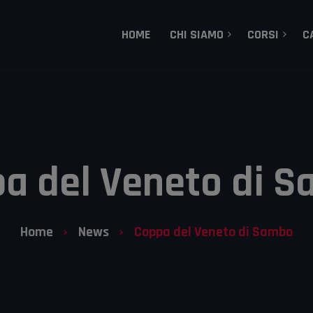
HOME
CHI SIAMO
CORSI
C
MMA – Mixed Martial 
Dojo Treviso, la storia
Gracie Brazilian Jiu-J
I Nostri Tecnici
Grappling
Lotta Olimpica
a del Veneto di 
Aikido
Sambo
Home
News
Coppa del Veneto di Sambo
Corsi Bambini e Raga