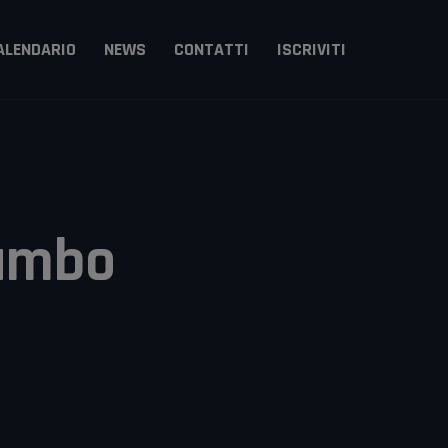
ALENDARIO
NEWS
CONTATTI
ISCRIVITI
Arts
itsu
Sambo
zzi