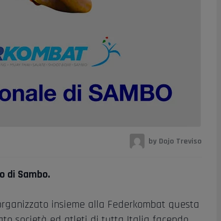
by Dojo Treviso
to di Sambo.
 organizzato insieme alla Federkombat questa
o società ed atleti di tutta Italia facendo