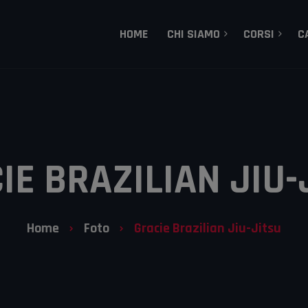
HOME
CHI SIAMO
CORSI
C
MMA – Mixed Martial 
Dojo Treviso, la storia
Gracie Brazilian Jiu-J
I Nostri Tecnici
Grappling
Lotta Olimpica
IE BRAZILIAN JIU-
Aikido
Sambo
Home
Foto
Gracie Brazilian Jiu-Jitsu
Corsi Bambini e Raga