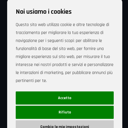
Dojo Treviso
Noi usiamo i cookies
Via Fonderia, 83 – 31100 Treviso – Italia
Cell. +39 349 829 6053
Questo sito web utilizza cookie e altre tecnologie di
tracciamento per migliorare la tua esperienza di
Mail: dojotreviso@gmail.com
navigazione per i seguenti scopi:
per abilitare le
funzionalità di base del sito web
,
per fornire una
migliore esperienza sul sito web
,
per misurare il tuo
interesse nei nostri prodotti e servizi e personalizzare
Sede Legale: Dojo Treviso Associazione Polisportiva
le interazioni di marketing
,
per pubblicare annunci più
Dilettantistica Via Fonderia, 83 – 31100 Treviso – C.F.
pertinenti per te
.
94164070263
Privacy Policy
|
Cookie Policy
Accetto
Rivedi le tue scelte in materia di cookie
Rifiuto
Cambia le mie impostazioni