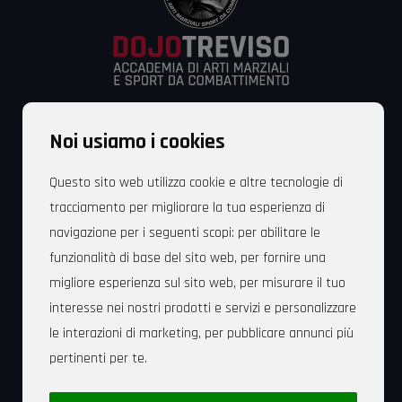
Dojo Treviso
Noi usiamo i cookies
Via Fonderia, 83 – 31100 Treviso – Italia
Cell. +39 349 829 6053
Questo sito web utilizza cookie e altre tecnologie di
tracciamento per migliorare la tua esperienza di
Mail: dojotreviso@gmail.com
navigazione per i seguenti scopi:
per abilitare le
funzionalità di base del sito web
,
per fornire una
migliore esperienza sul sito web
,
per misurare il tuo
interesse nei nostri prodotti e servizi e personalizzare
Sede Legale: Dojo Treviso Associazione Polisportiva
le interazioni di marketing
,
per pubblicare annunci più
Dilettantistica Via Fonderia, 83 – 31100 Treviso – C.F.
pertinenti per te
.
94164070263