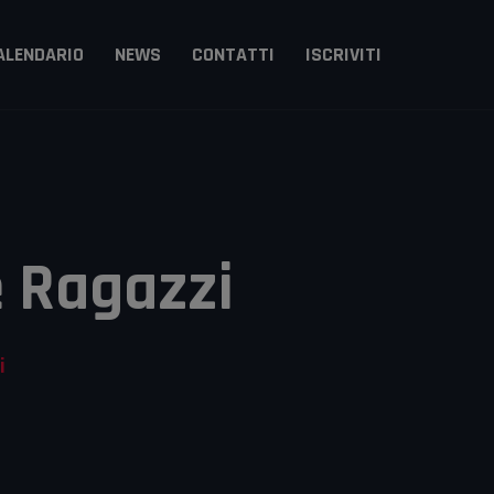
ALENDARIO
NEWS
CONTATTI
ISCRIVITI
Arts
itsu
e Ragazzi
i
zzi