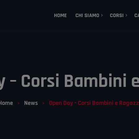
HOME
CHI SIAMO
CORSI
C
MMA – Mixed Martial 
Dojo Treviso, la storia
Gracie Brazilian Jiu-J
I Nostri Tecnici
Grappling
Lotta Olimpica
 – Corsi Bambini 
Aikido
Sambo
Home
News
Open Day – Corsi Bambini e Ragazz
Corsi Bambini e Raga