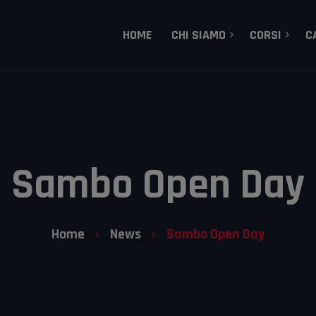
HOME
CHI SIAMO
CORSI
C
MMA – Mixed Martial 
Dojo Treviso, la storia
Gracie Brazilian Jiu-J
I Nostri Tecnici
Grappling
Lotta Olimpica
Sambo Open Day
Aikido
Sambo
Home
News
Sambo Open Day
Corsi Bambini e Raga