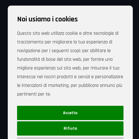
Dojo Treviso
Noi usiamo i cookies
Via Fonderia, 83 – 31100 Treviso – Italia
Cell. +39 349 829 6053
Questo sito web utilizza cookie e altre tecnologie di
tracciamento per migliorare la tua esperienza di
Mail: dojotreviso@gmail.com
navigazione per i seguenti scopi:
per abilitare le
funzionalità di base del sito web
,
per fornire una
migliore esperienza sul sito web
,
per misurare il tuo
interesse nei nostri prodotti e servizi e personalizzare
Sede Legale: Dojo Treviso Associazione Polisportiva
le interazioni di marketing
,
per pubblicare annunci più
Dilettantistica Via Fonderia, 83 – 31100 Treviso – C.F.
pertinenti per te
.
94164070263
Privacy Policy
|
Cookie Policy
Accetto
Rivedi le tue scelte in materia di cookie
Rifiuto