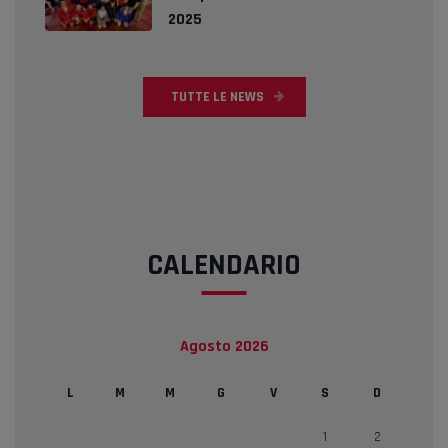
2025
TUTTE LE NEWS
CALENDARIO
Agosto 2026
L
M
M
G
V
S
D
1
2